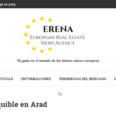
e se prepara...
ientras Grecia afronta...
na que desafía la...
lones de euros en...
tratégica del Build to...
n a las segundas viviendas...
ada 2025 mientras los...
a recuperación de...
Tu guía en el mundo de los bienes raíces europeos
TICIAS
INFORMACIONES
TENDENCIAS DEL MERCADO
L
uible en Arad