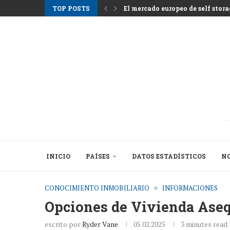
TOP POSTS
El mercado europeo de self storag
Los alquileres en Atenas suben m
Nemo Garden Una granja submari
Bruselas busca desbloquear 10 bil
Greystar Impulsa la Expansión Es
Las principales ciudades apunta
Activos hoteleros tras la tempor
El cambio estructural detrás de l
INICIO
PAÍSES
DATOS ESTADÍSTICOS
NO
CONOCIMIENTO INMOBILIARIO
INFORMACIONES
Opciones de Vivienda Aseq
escrito por
Ryder Vane
05.02.2025
3 minutes read