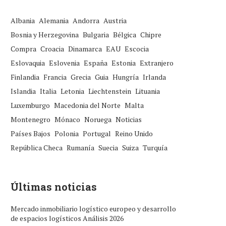
Albania
Alemania
Andorra
Austria
Bosnia y Herzegovina
Bulgaria
Bélgica
Chipre
Compra
Croacia
Dinamarca
EAU
Escocia
Eslovaquia
Eslovenia
España
Estonia
Extranjero
Finlandia
Francia
Grecia
Guia
Hungría
Irlanda
Islandia
Italia
Letonia
Liechtenstein
Lituania
Luxemburgo
Macedonia del Norte
Malta
Montenegro
Mónaco
Noruega
Noticias
Países Bajos
Polonia
Portugal
Reino Unido
República Checa
Rumanía
Suecia
Suiza
Turquía
Últimas noticias
Mercado inmobiliario logístico europeo y desarrollo
de espacios logísticos Análisis 2026