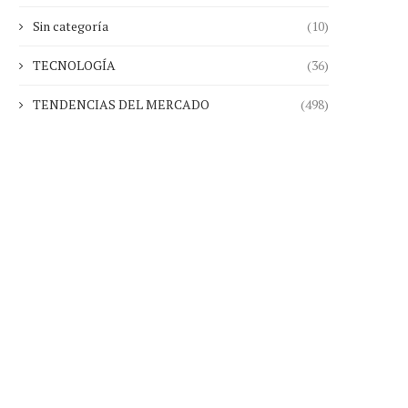
Sin categoría
(10)
TECNOLOGÍA
(36)
TENDENCIAS DEL MERCADO
(498)
Las principales ciudades apuntan
Activos hoteleros tras
a las segundas viviendas...
temporada 2025 mientras 
30.01.2026
28.01.2026