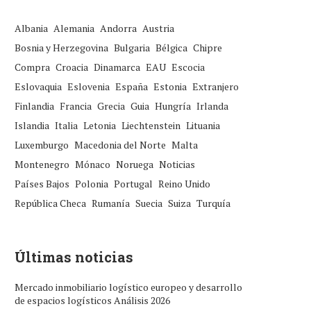
Albania
Alemania
Andorra
Austria
Bosnia y Herzegovina
Bulgaria
Bélgica
Chipre
Compra
Croacia
Dinamarca
EAU
Escocia
Eslovaquia
Eslovenia
España
Estonia
Extranjero
Finlandia
Francia
Grecia
Guia
Hungría
Irlanda
Islandia
Italia
Letonia
Liechtenstein
Lituania
Luxemburgo
Macedonia del Norte
Malta
Montenegro
Mónaco
Noruega
Noticias
Países Bajos
Polonia
Portugal
Reino Unido
República Checa
Rumanía
Suecia
Suiza
Turquía
Últimas noticias
Mercado inmobiliario logístico europeo y desarrollo
de espacios logísticos Análisis 2026