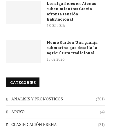
Los alquileres en Atenas
suben mientras Grecia
afronta tensión
habitacional
18.02.2026
Nemo Garden Una granja
submarina que desafía la
agricultura tradicional
17.02.2026
CATEGORIES
ANÁLISIS Y PRONÓSTICOS
(301)
APOYO
(4)
CLASIFICACIÓN ERENA
(21)