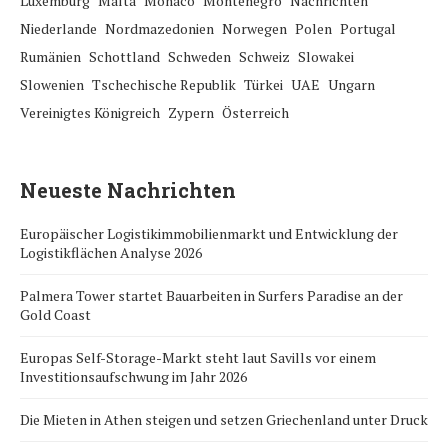
Luxemburg
Malta
Monaco
Montenegro
Nachrichten
Niederlande
Nordmazedonien
Norwegen
Polen
Portugal
Rumänien
Schottland
Schweden
Schweiz
Slowakei
Slowenien
Tschechische Republik
Türkei
UAE
Ungarn
Vereinigtes Königreich
Zypern
Österreich
Neueste Nachrichten
Europäischer Logistikimmobilienmarkt und Entwicklung der
Logistikflächen Analyse 2026
Palmera Tower startet Bauarbeiten in Surfers Paradise an der
Gold Coast
Europas Self-Storage-Markt steht laut Savills vor einem
Investitionsaufschwung im Jahr 2026
Die Mieten in Athen steigen und setzen Griechenland unter Druck