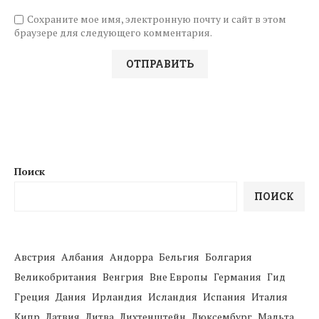
Сохраните мое имя, электронную почту и сайт в этом
браузере для следующего комментария.
Поиск
ПОИСК
Австрия
Албания
Андорра
Бельгия
Болгария
Великобритания
Венгрия
Вне Европы
Германия
Гид
Греция
Дания
Ирландия
Исландия
Испания
Италия
Кипр
Латвия
Литва
Лихтенштейн
Люксембург
Мальта