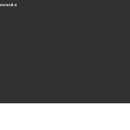
ческой недвижимости и развитие складских площадей...