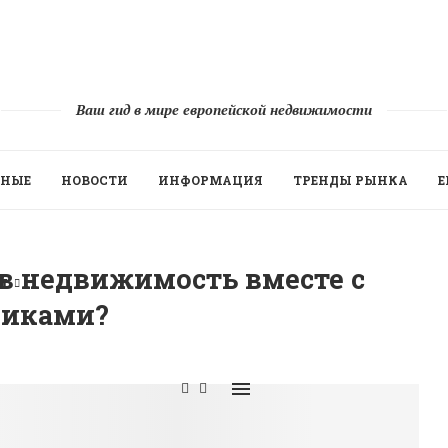
Ваш гид в мире европейской недвижимости
ННЫЕ
НОВОСТИ
ИНФОРМАЦИЯ
ТРЕНДЫ РЫНКА
Е
 в недвижимость вместе с
Й
никами?