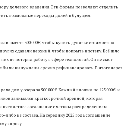
вору долевого владения. Эти формы позволяют отделить
тить возможные переходы долей в будущем.
или вместе 300 000 €, чтобы купить дуплекс стоимостью
ое других сдавали верхний, чтобы покрыть ипотеку. Всё шло
 них не потерял работу в сфере технологий. Он не смог
ные были вынуждены срочно рефинансировать. В итоге через
ела дом у озера за 500 000 €. Каждый вложил по 125 000 €, и
ников занимался краткосрочной арендой, которая
и пятилетнее соглашение с четким распределением
о-либо из состава. На середину 2025 года соглашение
му спросу.