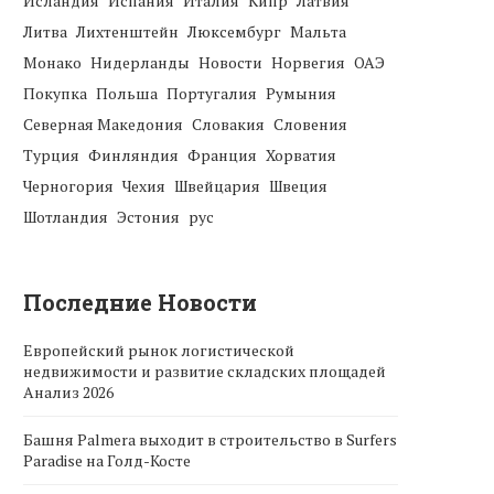
Исландия
Испания
Италия
Кипр
Латвия
Литва
Лихтенштейн
Люксембург
Мальта
Монако
Нидерланды
Новости
Норвегия
ОАЭ
Покупка
Польша
Португалия
Румыния
Северная Македония
Словакия
Словения
Турция
Финляндия
Франция
Хорватия
Черногория
Чехия
Швейцария
Швеция
Шотландия
Эстония
рус
Последние Новости
Европейский рынок логистической
недвижимости и развитие складских площадей
Анализ 2026
Башня Palmera выходит в строительство в Surfers
Paradise на Голд-Косте