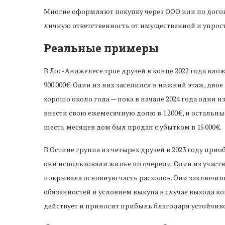
Многие оформляют покупку через ООО или по дого
личную ответственность от имущественной и упрос
Реальные примеры
В Лос-Анджелесе трое друзей в конце 2022 года влож
900 000 €. Один из них заселился в нижний этаж, дв
хорошо около года — пока в начале 2024 года один из
внести свою ежемесячную долю в 1 200 €, и осталь
шесть месяцев дом был продан с убытком в 15 000 €.
В Остине группа из четырех друзей в 2023 году приобр
они использовали жилье по очереди. Один из участ
покрывала основную часть расходов. Они заключил
обязанностей и условием выкупа в случае выхода ког
действует и приносит прибыль благодаря устойчиво