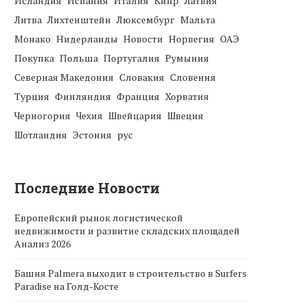
Исландия
Испания
Италия
Кипр
Латвия
Литва
Лихтенштейн
Люксембург
Мальта
Монако
Нидерланды
Новости
Норвегия
ОАЭ
Покупка
Польша
Португалия
Румыния
Северная Македония
Словакия
Словения
Турция
Финляндия
Франция
Хорватия
Черногория
Чехия
Швейцария
Швеция
Шотландия
Эстония
рус
Последние Новости
Европейский рынок логистической
недвижимости и развитие складских площадей
Анализ 2026
Башня Palmera выходит в строительство в Surfers
Paradise на Голд-Косте