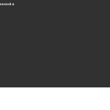
ческой недвижимости и развитие складских площадей...