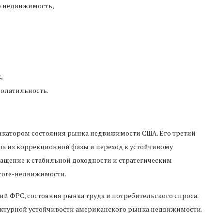
ю недвижимость,
,
волатильность.
катором состояния рынка недвижимости США. Его третий
ра из коррекционной фазы и переход к устойчивому
ращение к стабильной доходности и стратегическим
core-недвижимости.
ий ФРС, состояния рынка труда и потребительского спроса.
уктурной устойчивости американского рынка недвижимости.