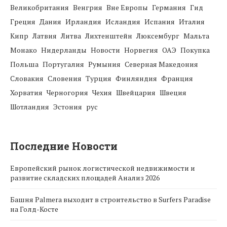
Великобритания
Венгрия
Вне Европы
Германия
Гид
Греция
Дания
Ирландия
Исландия
Испания
Италия
Кипр
Латвия
Литва
Лихтенштейн
Люксембург
Мальта
Монако
Нидерланды
Новости
Норвегия
ОАЭ
Покупка
Польша
Португалия
Румыния
Северная Македония
Словакия
Словения
Турция
Финляндия
Франция
Хорватия
Черногория
Чехия
Швейцария
Швеция
Шотландия
Эстония
рус
Последние Новости
Европейский рынок логистической недвижимости и
развитие складских площадей Анализ 2026
Башня Palmera выходит в строительство в Surfers Paradise
на Голд-Косте