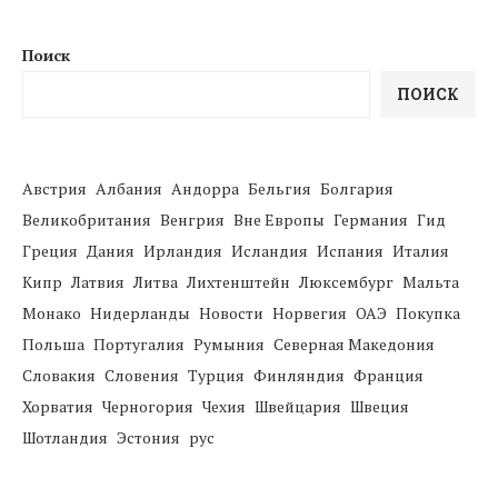
Поиск
ПОИСК
Австрия
Албания
Андорра
Бельгия
Болгария
Великобритания
Венгрия
Вне Европы
Германия
Гид
Греция
Дания
Ирландия
Исландия
Испания
Италия
Кипр
Латвия
Литва
Лихтенштейн
Люксембург
Мальта
Монако
Нидерланды
Новости
Норвегия
ОАЭ
Покупка
Польша
Португалия
Румыния
Северная Македония
Словакия
Словения
Турция
Финляндия
Франция
Хорватия
Черногория
Чехия
Швейцария
Швеция
Шотландия
Эстония
рус