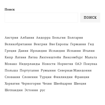
Поиск
ПОИСК
Австрия
Албания
Андорра
Бельгия
Болгария
Великобритания
Венгрия
Вне Европы
Германия
Гид
Греция
Дания
Ирландия
Исландия
Испания
Италия
Кипр
Латвия
Литва
Лихтенштейн
Люксембург
Мальта
Монако
Нидерланды
Новости
Норвегия
ОАЭ
Покупка
Польша
Португалия
Румыния
Северная Македония
Словакия
Словения
Турция
Финляндия
Франция
Хорватия
Черногория
Чехия
Швейцария
Швеция
Шотландия
Эстония
рус