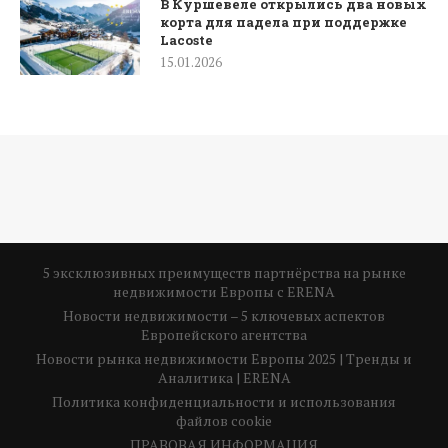
В Куршевеле открылись два новых
корта для падела при поддержке
Lacoste
15.01.2026
5 эксклюзивных преимуществ партнёрства на рынке
недвижимости Европы с ERENA
Новости недвижимости – 5 ключевых аспектов
Европейского агентства
Новости рынка недвижимости Европы 2025 | Тренды и
Аналитика | ERENA
Политика конфиденциальности и использования
файлов cookie
ПРАВОВАЯ ИНФОРМАЦИЯ