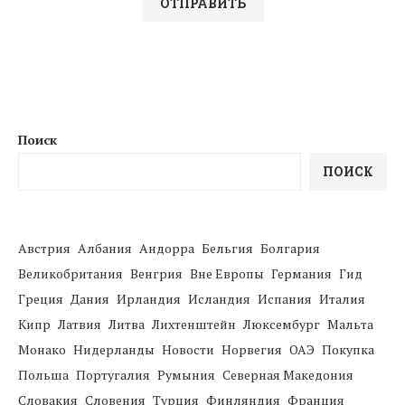
Поиск
ПОИСК
Австрия
Албания
Андорра
Бельгия
Болгария
Великобритания
Венгрия
Вне Европы
Германия
Гид
Греция
Дания
Ирландия
Исландия
Испания
Италия
Кипр
Латвия
Литва
Лихтенштейн
Люксембург
Мальта
Монако
Нидерланды
Новости
Норвегия
ОАЭ
Покупка
Польша
Португалия
Румыния
Северная Македония
Словакия
Словения
Турция
Финляндия
Франция