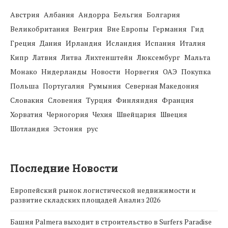
Австрия
Албания
Андорра
Бельгия
Болгария
Великобритания
Венгрия
Вне Европы
Германия
Гид
Греция
Дания
Ирландия
Исландия
Испания
Италия
Кипр
Латвия
Литва
Лихтенштейн
Люксембург
Мальта
Монако
Нидерланды
Новости
Норвегия
ОАЭ
Покупка
Польша
Португалия
Румыния
Северная Македония
Словакия
Словения
Турция
Финляндия
Франция
Хорватия
Черногория
Чехия
Швейцария
Швеция
Шотландия
Эстония
рус
Последние Новости
Европейский рынок логистической недвижимости и
развитие складских площадей Анализ 2026
Башня Palmera выходит в строительство в Surfers Paradise