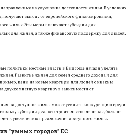
направленные на улучшение доступности жилья. В условиях
ощ, получают выгоду от европейского финансирования,
ного жилья. Эти меры включают субсидии для
ями для жилья, а также финансовую поддержку для людей,
новые политики местные власти в Быдгоще начали уделять
илья. Развитие жилья для семей среднего дохода и для
апример, цены на новые квартиры для людей с низким
N за двухкомнатную квартиру в зависимости от
ация на доступное жилье может усилить конкуренцию среди
скольку субсидии делают строительство дешевле, больше
ведет к увеличению предложения доступного жилья.
ив “умных городов” ЕС