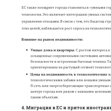
ЕС также поощряет города становиться «умными го
технологии. Это включает интеграцию умных систе
управления отходами. В связи с тем, что Быдгощ с
этих целей, наблюдается рост спроса на технологи
Влияние на рынок недвижимости:
Умные дома и квартиры
: С ростом интереса 
оснащенные современными системами автомат
безопасности и встроенная бытовая техника. Т
ориентированы на растущий сегмент технолог
Цены на недвижимость в технологических х
технологическими хабами или новыми умными
Fi сеть или энергосберегающие транспортные 
центре города или рядом с важными деловыми 
таким объектам.
4.
Миграция в ЕС и приток иностра