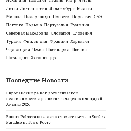
Исландия
Испания
Италия
Кипр
Латвия
Литва
Лихтенштейн
Люксембург
Мальта
Монако
Нидерланды
Новости
Норвегия
ОАЭ
Покупка
Польша
Португалия
Румыния
Северная Македония
Словакия
Словения
Турция
Финляндия
Франция
Хорватия
Черногория
Чехия
Швейцария
Швеция
Шотландия
Эстония
рус
Последние Новости
Европейский рынок логистической
недвижимости и развитие складских площадей
Анализ 2026
Башня Palmera выходит в строительство в Surfers
Paradise на Голд-Косте