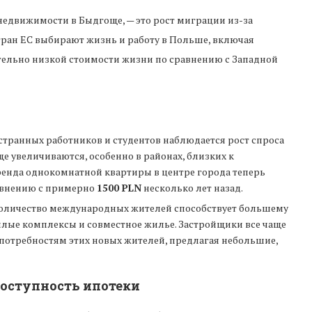
недвижимости в Быдгоще, — это рост миграции из-за
тран ЕС выбирают жизнь и работу в Польше, включая
тельно низкой стоимости жизни по сравнению с Западной
остранных работников и студентов наблюдается рост спроса
е увеличиваются, особенно в районах, близких к
ренда однокомнатной квартиры в центре города теперь
равнению с примерно
1500 PLN
несколько лет назад.
 количество международных жителей способствует большему
илые комплексы и совместное жилье. Застройщики все чаще
потребностям этих новых жителей, предлагая небольшие,
доступность ипотеки