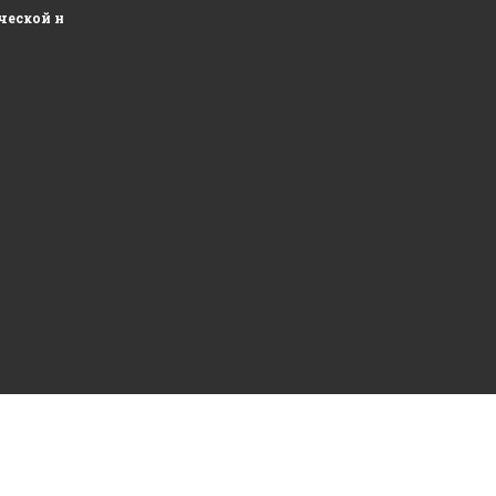
ческой недвижимости и развитие складских площадей...