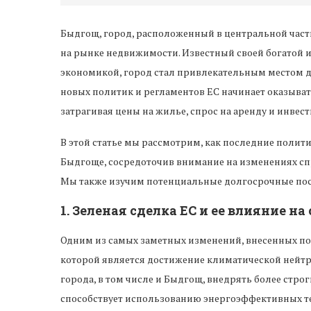
Быдгощ, город, расположенный в центральной част
на рынке недвижимости. Известный своей богатой 
экономикой, город стал привлекательным местом д
новых политик и регламентов ЕС начинает оказыва
затрагивая цены на жилье, спрос на аренду и инве
В этой статье мы рассмотрим, как последние поли
Быдгоще, сосредоточив внимание на изменениях сп
Мы также изучим потенциальные долгосрочные пос
1.
Зеленая сделка ЕС и ее влияние н
Одним из самых заметных изменений, внесенных по
которой является достижение климатической нейтра
города, в том числе и Быдгощ, внедрять более стро
способствует использованию энергоэффективных те