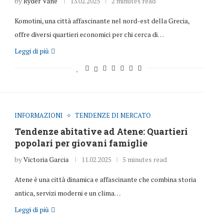
by
Ryder Vane
13.02.2025
2 minutes read
Komotini, una città affascinante nel nord-est della Grecia,
offre diversi quartieri economici per chi cerca di…
Leggi di più
INFORMAZIONI
TENDENZE DI MERCATO
Tendenze abitative ad Atene: Quartieri
popolari per giovani famiglie
by
Victoria Garcia
11.02.2025
5 minutes read
Atene è una città dinamica e affascinante che combina storia
antica, servizi moderni e un clima…
Leggi di più