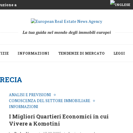
age si prepara...
mentre la Grecia...
quea che sfida l’agricoltura...
a miliardi di euro...
e Strategica del Build to Rent...
a le seconde...
one 2025 mentre fondi...
o la ripresa della raccolta...
La tua guida nel mondo degli immobili europei
IZIE
INFORMAZIONI
TENDENZE DI MERCATO
LEGGI
RECIA
ANALISI E PREVISIONI
CONOSCENZA DEL SETTORE IMMOBILIARE
INFORMAZIONI
I Migliori Quartieri Economici in cui
Vivere a Komotini