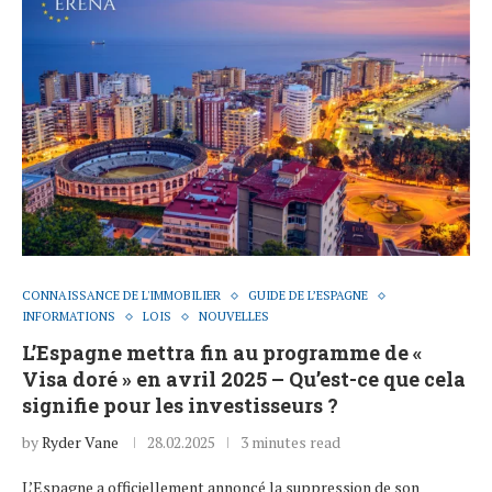
CONNAISSANCE DE L'IMMOBILIER
GUIDE DE L’ESPAGNE
INFORMATIONS
LOIS
NOUVELLES
L’Espagne mettra fin au programme de «
Visa doré » en avril 2025 – Qu’est-ce que cela
signifie pour les investisseurs ?
by
Ryder Vane
28.02.2025
3 minutes read
L’Espagne a officiellement annoncé la suppression de son