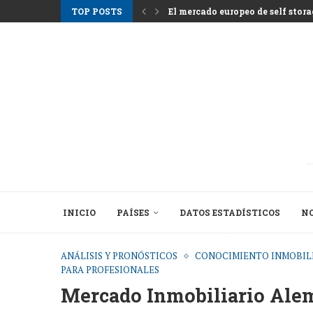
TOP POSTS
El mercado europeo de self storag
Los alquileres en Atenas suben m
Nemo Garden Una granja submari
Bruselas busca desbloquear 10 bil
Greystar Impulsa la Expansión Es
Las principales ciudades apunta
Activos hoteleros tras la tempor
El cambio estructural detrás de l
INICIO
PAÍSES
DATOS ESTADÍSTICOS
NO
ANÁLISIS Y PRONÓSTICOS
CONOCIMIENTO INMOBIL
PARA PROFESIONALES
Mercado Inmobiliario Alem