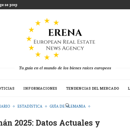
e se prepara...
ientras Grecia afronta...
na que desafía la...
lones de euros en...
tratégica del Build to...
n a las segundas viviendas...
ada 2025 mientras los...
a recuperación de...
Tu guía en el mundo de los bienes raíces europeos
TICIAS
INFORMACIONES
TENDENCIAS DEL MERCADO
L
IARIO
ESTADÍSTICA
GUÍA DE ALEMANIA
án 2025: Datos Actuales y