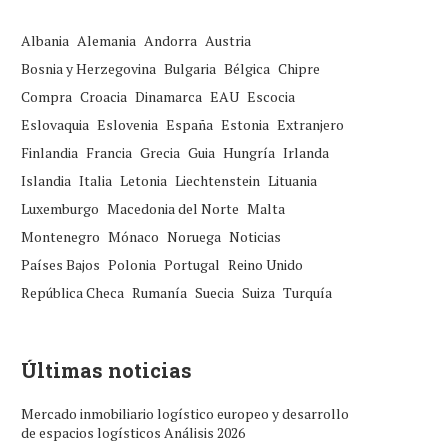
Albania
Alemania
Andorra
Austria
Bosnia y Herzegovina
Bulgaria
Bélgica
Chipre
Compra
Croacia
Dinamarca
EAU
Escocia
Eslovaquia
Eslovenia
España
Estonia
Extranjero
Finlandia
Francia
Grecia
Guia
Hungría
Irlanda
Islandia
Italia
Letonia
Liechtenstein
Lituania
Luxemburgo
Macedonia del Norte
Malta
Montenegro
Mónaco
Noruega
Noticias
Países Bajos
Polonia
Portugal
Reino Unido
República Checa
Rumanía
Suecia
Suiza
Turquía
Últimas noticias
Mercado inmobiliario logístico europeo y desarrollo
de espacios logísticos Análisis 2026