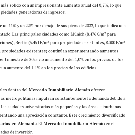
más sólido con un impresionante aumento anual del 8,7%, lo que
ropiedades generadoras de ingresos.
 un 11% y un 22% por debajo de sus picos de 2022, lo que indica una
ntado. Las principales ciudades como Múnich (8.476 €/m² para
iones), Berlín (5.451 €/m² para propiedades existentes, 8.300 €/m²
a propiedades existentes) continúan experimentando aumentos
mer trimestre de 2025 vio un aumento del 1,0% en los precios de los
un aumento del 1,1% en los precios de los edificios
nales dentro del
Mercado Inmobiliario Alemán
ofrecen
áreas metropolitanas impulsan constantemente la demanda debido a
 las ciudades universitarias más pequeñas y las áreas suburbanas
entando una apreciación constante. Este crecimiento diversificado
arias en Alemania
. El
Mercado Inmobiliario Alemán
en el
dades de inversión.