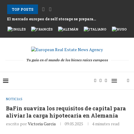
TOP POSTS
El mercado europeo de self storage se prepara...
Los alquileres en Atenas suben mientras Grecia afronta...
Nemo Garden Una granja submarina que desafía la...
Bruselas busca desbloquear 10 billones de euros en...
Greystar Impulsa la Expansión Estratégica del Build to...
Las principales ciudades apuntan a las segundas viviendas...
Activos hoteleros tras la temporada 2025 mientras los...
El cambio estructural detrás de la recuperación de...
Tu guía en el mundo de los bienes raíces europeos
NOTICIAS
BaFin suaviza los requisitos de capital para
aliviar la carga hipotecaria en Alemania
escrito por
Victoria Garcia
09.05.2025
4 minutes read