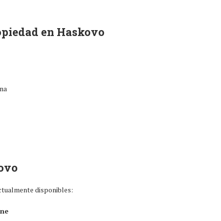
ropiedad en Haskovo
ana
ovo
actualmente disponibles:
ane