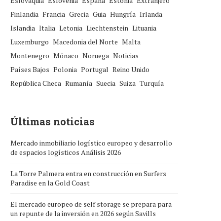
Eslovaquia
Eslovenia
España
Estonia
Extranjero
Finlandia
Francia
Grecia
Guia
Hungría
Irlanda
Islandia
Italia
Letonia
Liechtenstein
Lituania
Luxemburgo
Macedonia del Norte
Malta
Montenegro
Mónaco
Noruega
Noticias
Países Bajos
Polonia
Portugal
Reino Unido
República Checa
Rumanía
Suecia
Suiza
Turquía
Últimas noticias
Mercado inmobiliario logístico europeo y desarrollo
de espacios logísticos Análisis 2026
La Torre Palmera entra en construcción en Surfers
Paradise en la Gold Coast
El mercado europeo de self storage se prepara para
un repunte de la inversión en 2026 según Savills