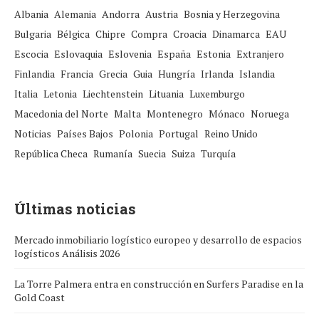
Albania
Alemania
Andorra
Austria
Bosnia y Herzegovina
Bulgaria
Bélgica
Chipre
Compra
Croacia
Dinamarca
EAU
Escocia
Eslovaquia
Eslovenia
España
Estonia
Extranjero
Finlandia
Francia
Grecia
Guia
Hungría
Irlanda
Islandia
Italia
Letonia
Liechtenstein
Lituania
Luxemburgo
Macedonia del Norte
Malta
Montenegro
Mónaco
Noruega
Noticias
Países Bajos
Polonia
Portugal
Reino Unido
República Checa
Rumanía
Suecia
Suiza
Turquía
Últimas noticias
Mercado inmobiliario logístico europeo y desarrollo de espacios
logísticos Análisis 2026
La Torre Palmera entra en construcción en Surfers Paradise en la
Gold Coast