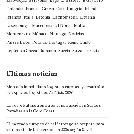
Eslovaquia
Eslovenia
España
Estonia
Extranjero
Finlandia
Francia
Grecia
Guia
Hungría
Irlanda
Islandia
Italia
Letonia
Liechtenstein
Lituania
Luxemburgo
Macedonia del Norte
Malta
Montenegro
Mónaco
Noruega
Noticias
Países Bajos
Polonia
Portugal
Reino Unido
República Checa
Rumanía
Suecia
Suiza
Turquía
Últimas noticias
Mercado inmobiliario logístico europeo y desarrollo
de espacios logísticos Análisis 2026
La Torre Palmera entra en construcción en Surfers
Paradise en la Gold Coast
El mercado europeo de self storage se prepara para
un repunte de la inversión en 2026 según Savills