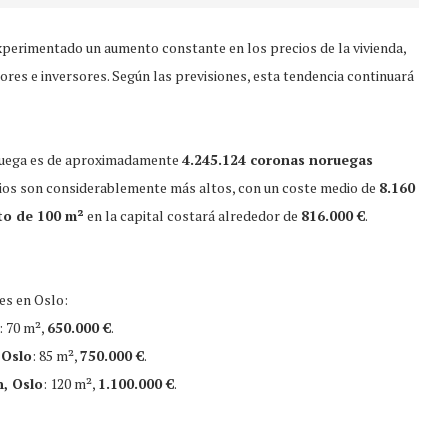
experimentado un aumento constante en los precios de la vivienda,
es e inversores. Según las previsiones, esta tendencia continuará
Noruega es de aproximadamente
4.245.124 coronas noruegas
cios son considerablemente más altos, con un coste medio de
8.160
o de 100 m²
en la capital costará alrededor de
816.000 €
.
es en Oslo:
: 70 m²,
650.000 €
.
 Oslo
: 85 m²,
750.000 €
.
, Oslo
: 120 m²,
1.100.000 €
.