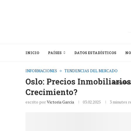
INICIO
PAÍSES
DATOS ESTADÍSTICOS
NO
INFORMACIONES
TENDENCIAS DEL MERCADO
Oslo: Precios Inmobiliarios
ESPAÑOL
Crecimiento?
escrito por
Victoria Garcia
03.02.2025
3 minutes r