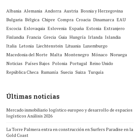
Albania
Alemania
Andorra
Austria
Bosnia y Herzegovina
Bulgaria
Bélgica
Chipre
Compra
Croacia
Dinamarca
EAU
Escocia
Eslovaquia
Eslovenia
España
Estonia
Extranjero
Finlandia
Francia
Grecia
Guia
Hungría
Irlanda
Islandia
Italia
Letonia
Liechtenstein
Lituania
Luxemburgo
Macedonia del Norte
Malta
Montenegro
Mónaco
Noruega
Noticias
Países Bajos
Polonia
Portugal
Reino Unido
República Checa
Rumanía
Suecia
Suiza
Turquía
Últimas noticias
Mercado inmobiliario logístico europeo y desarrollo de espacios
logísticos Análisis 2026
La Torre Palmera entra en construcción en Surfers Paradise en la
Gold Coast