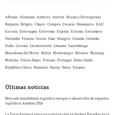
Albania
Alemania
Andorra
Austria
Bosnia y Herzegovina
Bulgaria
Bélgica
Chipre
Compra
Croacia
Dinamarca
EAU
Escocia
Eslovaquia
Eslovenia
España
Estonia
Extranjero
Finlandia
Francia
Grecia
Guia
Hungría
Irlanda
Islandia
Italia
Letonia
Liechtenstein
Lituania
Luxemburgo
Macedonia del Norte
Malta
Montenegro
Mónaco
Noruega
Noticias
Países Bajos
Polonia
Portugal
Reino Unido
República Checa
Rumanía
Suecia
Suiza
Turquía
Últimas noticias
Mercado inmobiliario logístico europeo y desarrollo de espacios
logísticos Análisis 2026
La Torre Palmera entra en construcción en Surfers Paradise en la