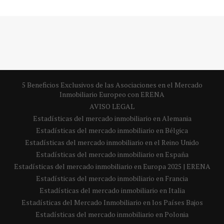
5 Beneficios Exclusivos de las Asociaciones en el Mercado
Inmobiliario Europeo con ERENA
AVISO LEGAL
Estadísticas del mercado inmobiliario en Alemania
Estadísticas del mercado inmobiliario en Bélgica
Estadísticas del mercado inmobiliario en el Reino Unido
Estadísticas del mercado inmobiliario en España
Estadísticas del mercado inmobiliario en Europa 2025 | ERENA
Estadísticas del mercado inmobiliario en Francia
Estadísticas del mercado inmobiliario en Italia
Estadísticas del Mercado Inmobiliario en los Países Bajos
Estadísticas del mercado inmobiliario en Polonia