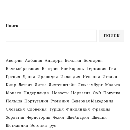
Поиск
ПОИСК
Австрия
Албания
Андорра
Бельгия
Болгария
Великобритания
Венгрия
Вне Европы
Германия
Гид
Греция
Дания
Ирландия
Исландия
Испания
Италия
Кипр
Латвия
Литва
Лихтенштейн
Люксембург
Мальта
Монако
Нидерланды
Новости
Норвегия
ОАЭ
Покупка
Польша
Португалия
Румыния
Северная Македония
Словакия
Словения
Турция
Финляндия
Франция
Хорватия
Черногория
Чехия
Швейцария
Швеция
Шотландия
Эстония
рус