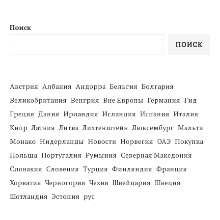
Поиск
ПОИСК
Австрия
Албания
Андорра
Бельгия
Болгария
Великобритания
Венгрия
Вне Европы
Германия
Гид
Греция
Дания
Ирландия
Исландия
Испания
Италия
Кипр
Латвия
Литва
Лихтенштейн
Люксембург
Мальта
Монако
Нидерланды
Новости
Норвегия
ОАЭ
Покупка
Польша
Португалия
Румыния
Северная Македония
Словакия
Словения
Турция
Финляндия
Франция
Хорватия
Черногория
Чехия
Швейцария
Швеция
Шотландия
Эстония
рус