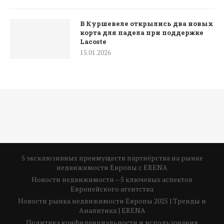
В Куршевеле открылись два новых
корта для падела при поддержке
Lacoste
15.01.2026
5 эксклюзивных преимуществ партнёрства на рынке
недвижимости Европы с ERENA
Новости недвижимости – 5 ключевых аспектов
Европейского агентства
Новости рынка недвижимости Европы 2025 | Тренды и
Аналитика | ERENA
Политика конфиденциальности и использования